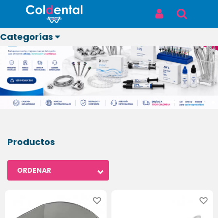
Iniciar Sesión
Buscar
Categorías
Ver todos
los
productos
ODONTOLÓGICOS
Productos
LABORATORIO
ORDENAR
BIOSEGURIDAD