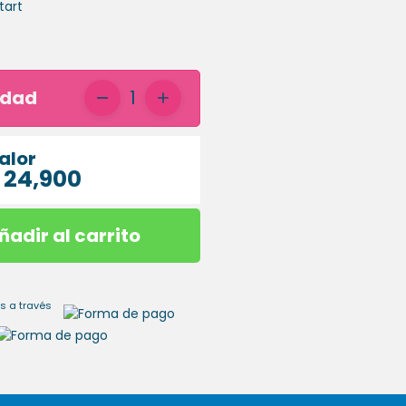
idad
1
alor
 24,900
ñadir al carrito
s a través