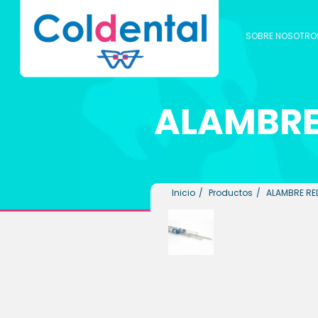
SOBRE NOSOTRO
ALAMBR
Ver todos los productos
ODONTOLÓGICOS
Inicio
Productos
ALAMBRE RE
LABORATORIO
BIOSEGURIDAD
HIGIENE ORAL
PLACAS ESSIX