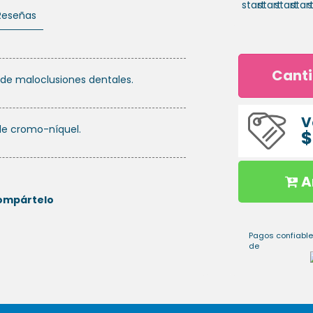
Reseñas
Cant
 de maloclusiones dentales.
V
de cromo-níquel.
$
A
ompártelo
Pagos confiable
de