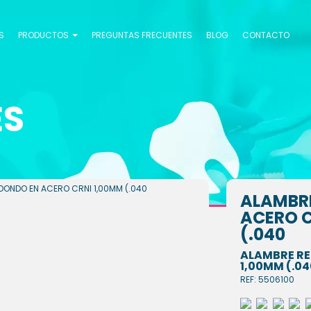
S
PRODUCTOS
PREGUNTAS FRECUENTES
BLOG
CONTACTO
ES
DONDO EN ACERO CRNI 1,00MM (.040
ALAMBR
ACERO C
(.040
ALAMBRE RE
1,00MM (.04
REF: 5506100