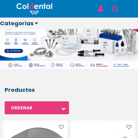
Iniciar Sesión
Buscar
Categorías
Ver todos
los
productos
ODONTOLÓGICOS
Productos
LABORATORIO
ORDENAR
BIOSEGURIDAD