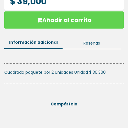
$ 39,000
HIGIENE
ORAL
Añadir al carrito
PLACAS
ESSIX
Información adicional
Reseñas
Cuadrada paquete por 2 Unidades Unidad $ 36.300
Compártelo