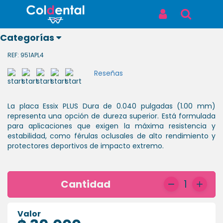
Inicio
Productos
PLACA PLUS 040 DURA ESSIX
PLACA PLUS 040 DURA ESSIX
Iniciar Sesión
Buscar
Categorías
PLACA PLUS 040 DURA ESSIX
REF: 951APL4
Reseñas
Ver todos
La placa Essix PLUS Dura de 0.040 pulgadas (1.00 mm)
los
representa una opción de dureza superior. Está formulada
productos
para aplicaciones que exigen la máxima resistencia y
estabilidad, como férulas oclusales de alto rendimiento y
ODONTOLÓGICOS
protectores deportivos de impacto extremo.
LABORATORIO
Cantidad
1
BIOSEGURIDAD
Valor