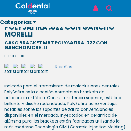
Inicio
Productos
CASO BRACKET MBT POLYSAFIRA .022 CON GANCHO MORELLI
Iniciar Sesión
Buscar
CASO BRACKET MBT
Categorías
POLYSAFIRA .022 CON GANCHO
MORELLI
CASO BRACKET MBT POLYSAFIRA .022 CON
GANCHO MORELLI
REF: 1033900
Ver todos
los
Reseñas
productos
ODONTOLÓGICOS
Indicado para el tratamiento de maloclusiones dentales.
PolySafira es la elección correcta en brackets de
ortodoncia estética. Con su resistencia superior, estética
LABORATORIO
brillante y diseño redondeado, PolySafira tiene ventajas
notables sobre los soportes de zafiro convencionales
disponibles en el mercado. Inyectados en cerámica de
BIOSEGURIDAD
alúmina pura, los brackets están fabricados utilizando la
más moderna Tecnología CIM (Ceramic Injection Molding).