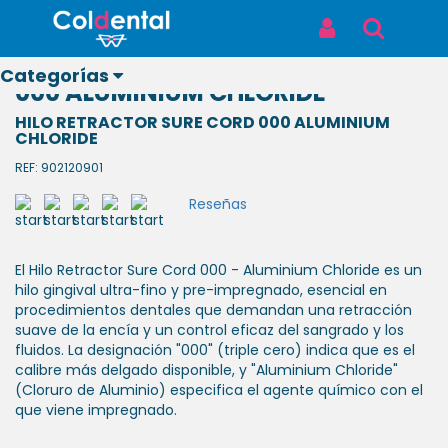
Inicio
Productos
HILO RETRACTOR SURE CORD 000 ALUMINIUM CHLORIDE
Iniciar Sesión
Buscar
HILO RETRACTOR SURE CORD
Categorías
000 ALUMINIUM CHLORIDE
HILO RETRACTOR SURE CORD 000 ALUMINIUM
CHLORIDE
REF: 902120901
Ver todos
Reseñas
los
productos
El Hilo Retractor Sure Cord 000 - Aluminium Chloride es un
ODONTOLÓGICOS
hilo gingival ultra-fino y pre-impregnado, esencial en
procedimientos dentales que demandan una retracción
suave de la encía y un control eficaz del sangrado y los
LABORATORIO
fluidos. La designación "000" (triple cero) indica que es el
calibre más delgado disponible, y "Aluminium Chloride"
(Cloruro de Aluminio) especifica el agente químico con el
BIOSEGURIDAD
que viene impregnado.