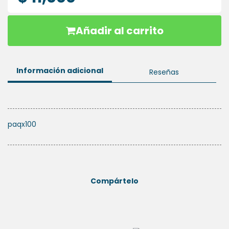
HIGIENE
ORAL
Añadir al carrito
PLACAS
ESSIX
Información adicional
Reseñas
paqx100
Compártelo