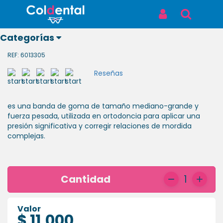
Inicio
Productos
ELASTICO 3/8 14 oz ELEFANTE
ELASTICO 3/8 14 oz ELEFANTE
Iniciar Sesión
Buscar
Categorías
ELASTICO 3/8 14 oz ELEFANTE
REF: 6013305
Reseñas
Ver todos
es una banda de goma de tamaño mediano-grande y
los
fuerza pesada, utilizada en ortodoncia para aplicar una
productos
presión significativa y corregir relaciones de mordida
complejas.
ODONTOLÓGICOS
LABORATORIO
Cantidad
1
BIOSEGURIDAD
Valor
$ 11,000