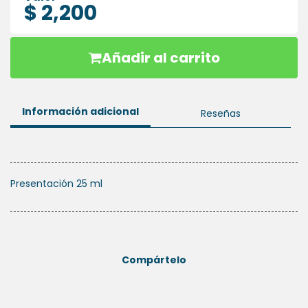
$ 2,200
HIGIENE
ORAL
Añadir al carrito
PLACAS
ESSIX
Información adicional
Reseñas
Presentación 25 ml
Compártelo