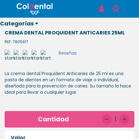
Inicio
Productos
CREMA DENTAL PROQUIDENT ANTICARIES 25ML
CREMA DENTAL PROQUIDENT
Iniciar Sesión
Buscar
ANTICARIES 25ML
Categorías
CREMA DENTAL PROQUIDENT ANTICARIES 25ML
REF: 7805917
Reseñas
Ver todos
los
La crema dental Proquident Anticaries de 25 ml es una
productos
pasta de dientes en un formato de viaje o individual,
diseñada para la prevención de caries. Su tamaño la hace
ODONTOLÓGICOS
ideal para llevar a cualquier lugar.
LABORATORIO
Cantidad
1
BIOSEGURIDAD
Valor