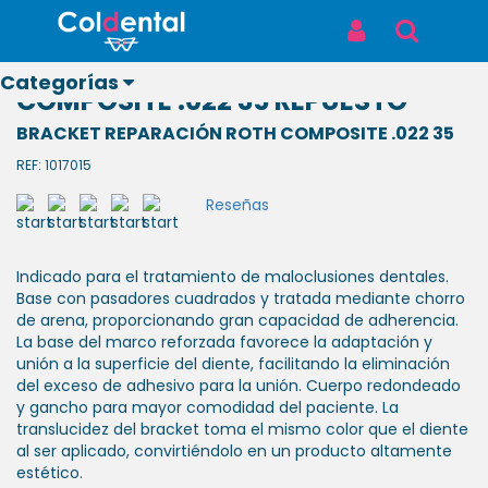
Inicio
Productos
BRACKET REPARACIÓN ROTH COMPOSITE .022 35 REPUESTO
Iniciar Sesión
Buscar
BRACKET REPARACIÓN ROTH
Categorías
COMPOSITE .022 35 REPUESTO
BRACKET REPARACIÓN ROTH COMPOSITE .022 35
REF: 1017015
Reseñas
Ver todos
los
productos
Indicado para el tratamiento de maloclusiones dentales.
Base con pasadores cuadrados y tratada mediante chorro
ODONTOLÓGICOS
de arena, proporcionando gran capacidad de adherencia.
La base del marco reforzada favorece la adaptación y
unión a la superficie del diente, facilitando la eliminación
LABORATORIO
del exceso de adhesivo para la unión. Cuerpo redondeado
y gancho para mayor comodidad del paciente. La
translucidez del bracket toma el mismo color que el diente
BIOSEGURIDAD
al ser aplicado, convirtiéndolo en un producto altamente
estético.