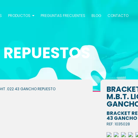
S
PRODUCTOS
PREGUNTAS FRECUENTES
BLOG
CONTACTO
 REPUESTOS
BRACKE
GHT .022 43 GANCHO REPUESTO
M.B.T. L
GANCHO
BRACKET REP
43 GANCHO
REF: 1035028