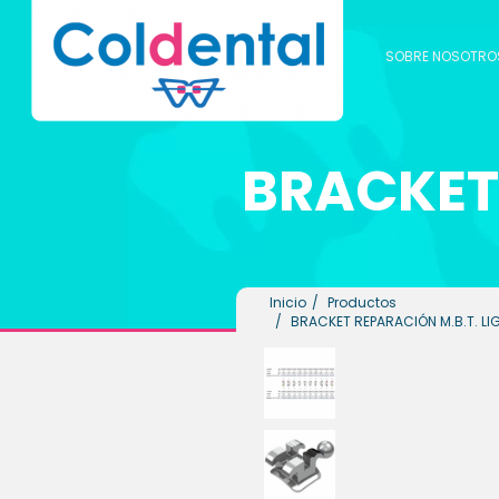
SOBRE NOSOTRO
BRACKET
Ver todos los productos
ODONTOLÓGICOS
Inicio
Productos
LABORATORIO
BRACKET REPARACIÓN M.B.T. LI
BIOSEGURIDAD
HIGIENE ORAL
PLACAS ESSIX