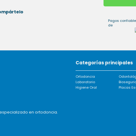
ompártelo
Pagos confiable
de
Categorías principales
Ortodoncia
Odontoló
Laboratorio
Bioseguri
Higiene Oral
Placas Es
especializado en ortodoncia.