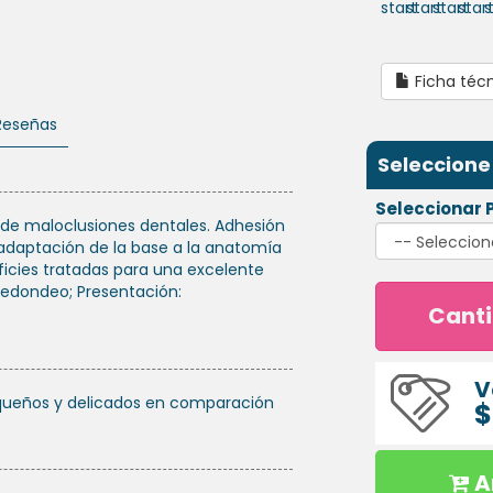
Ficha téc
Reseñas
Seleccione
Seleccionar 
 de maloclusiones dentales. Adhesión
 adaptación de la base a la anatomía
ficies tratadas para una excelente
 redondeo; Presentación:
Cant
V
equeños y delicados en comparación
$
A