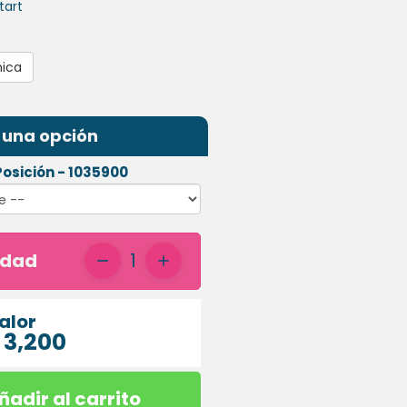
nica
 una opción
Posición - 1035900
idad
1
alor
 3,200
ñadir al carrito