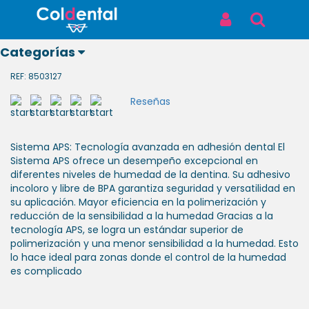
Inicio
Productos
ADHESIVO AMBAR APS X 6ML
ADHESIVO AMBAR APS X 6ML
Iniciar Sesión
Buscar
Categorías
ADHESIVO AMBAR APS X 6ML
REF: 8503127
Reseñas
Ver todos
Sistema APS: Tecnología avanzada en adhesión dental El
los
Sistema APS ofrece un desempeño excepcional en
productos
diferentes niveles de humedad de la dentina. Su adhesivo
incoloro y libre de BPA garantiza seguridad y versatilidad en
ODONTOLÓGICOS
su aplicación. Mayor eficiencia en la polimerización y
reducción de la sensibilidad a la humedad Gracias a la
tecnología APS, se logra un estándar superior de
LABORATORIO
polimerización y una menor sensibilidad a la humedad. Esto
lo hace ideal para zonas donde el control de la humedad
es complicado
BIOSEGURIDAD