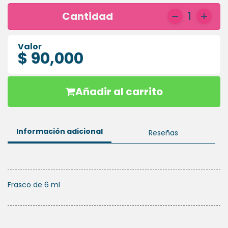
HIGIENE
Cantidad
1
ORAL
Valor
PLACAS
$ 90,000
ESSIX
Añadir al carrito
Información adicional
Reseñas
Frasco de 6 ml